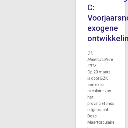
C:
Voorjaarsn
exogene
ontwikkeli
C1:
Maartcirculaire
2018
Op 20 maart
is door BZK
een extra
circulaire van
het
provinciefonds
uitgebracht.
Deze
Maartcirculaire