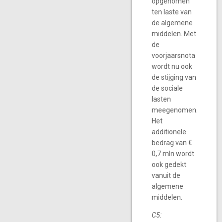
opgenomen
ten laste van
de algemene
middelen. Met
de
voorjaarsnota
wordt nu ook
de stijging van
de sociale
lasten
meegenomen.
Het
additionele
bedrag van €
0,7 mln wordt
ook gedekt
vanuit de
algemene
middelen.
C5: