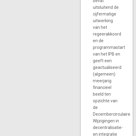
bevat
uitsluitend de
cijfermatige
uitwerking
van het
regeerakkoord
en de
programmastart
van het IPB en
geeft een
geactualiseerd
(algemeen)
meerjarig
financieel
beeld ten
opzichte van
de
Decembercirculaire.
Wijzigingen in
decentralisatie-
en integratie