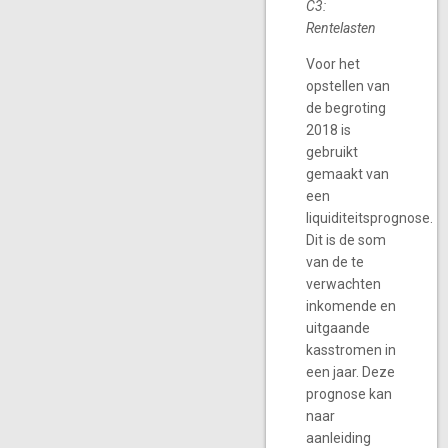
C3:
Rentelasten
Voor het
opstellen van
de begroting
2018 is
gebruikt
gemaakt van
een
liquiditeitsprognose.
Dit is de som
van de te
verwachten
inkomende en
uitgaande
kasstromen in
een jaar. Deze
prognose kan
naar
aanleiding