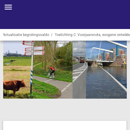
Voorjaarsnota
Actualisatie begrotingssaldo
Toelichting C: Voorjaarsnota, exogene ontwikk