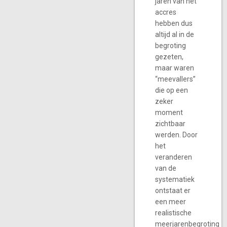
jaren van het
accres
hebben dus
altijd al in de
begroting
gezeten,
maar waren
“meevallers”
die op een
zeker
moment
zichtbaar
werden. Door
het
veranderen
van de
systematiek
ontstaat er
een meer
realistische
meerjarenbegroting