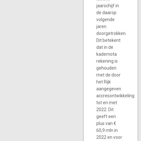
jaarschijf in
de daarop
volgende
jaren
doorgetrokken.
Dit betekent
dat in de
kadernota
rekening is
gehouden
met de door
het Rijk
aangegeven
accresontwikkeling
tot en met
2022. Dit
geeft een
plus van €
60,9 mln in
2022 en voor